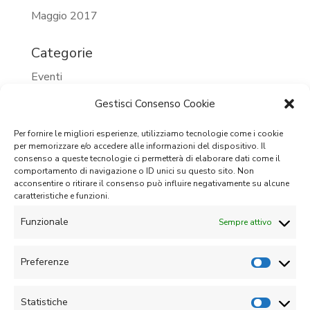
Maggio 2017
Categorie
Eventi
Eventi 2023
Gestisci Consenso Cookie
Eventi 2024
Per fornire le migliori esperienze, utilizziamo tecnologie come i cookie
per memorizzare e/o accedere alle informazioni del dispositivo. Il
Eventi passati
consenso a queste tecnologie ci permetterà di elaborare dati come il
comportamento di navigazione o ID unici su questo sito. Non
Prossimi eventi
acconsentire o ritirare il consenso può influire negativamente su alcune
caratteristiche e funzioni.
Senza categoria
Funzionale
Sempre attivo
Meta
Accedi
Preferenze
Feed dei contenuti
Statistiche