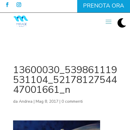
PRENOTA ORA

13600030_539861119
531104_52178127544
47001661_n
da
Andrea
|
Mag 8, 2017
|
0 commenti