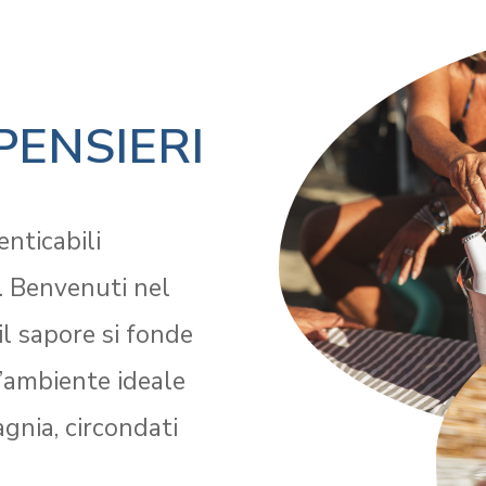
PENSIERI
nticabili
a. Benvenuti nel
il sapore si fonde
 l’ambiente ideale
gnia, circondati