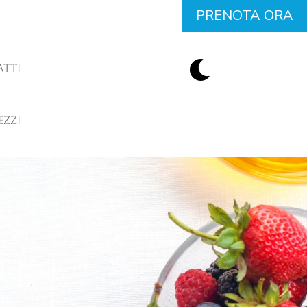
PRENOTA ORA

TTI
EZZI