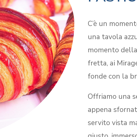
C’è un momento 
una tavola azzur
momento della 
fretta, ai Mira
fonde con la br
Offriamo una se
appena sfornata,
servito vista ma
giusto, immerso