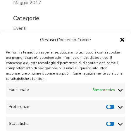
Maggio 2017
Categorie
Eventi
Eventi 2023
Gestisci Consenso Cookie
Eventi 2024
Per fornire le migliori esperienze, utilizziamo tecnologie come i cookie
per memorizzare e/o accedere alle informazioni del dispositivo. Il
Eventi passati
consenso a queste tecnologie ci permetterà di elaborare dati come il
comportamento di navigazione o ID unici su questo sito. Non
Prossimi eventi
acconsentire o ritirare il consenso può influire negativamente su alcune
caratteristiche e funzioni.
Senza categoria
Funzionale
Sempre attivo
Meta
Accedi
Preferenze
Feed dei contenuti
Statistiche
Feed dei commenti