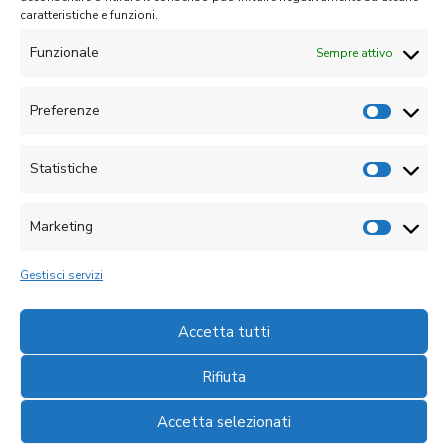
caratteristiche e funzioni.
Senza categoria
Funzionale
Sempre attivo
Meta
Accedi
Preferenze
Feed dei contenuti
Statistiche
Feed dei commenti
WordPress.org
Marketing
Gestisci servizi
Accetta tutti
Realizzato da
Divenire Agency
Rifiuta
ADhoc Srls – Piazza Leon Pancaldo 1/2
Accetta selezionati
Partita IVA
01877530095