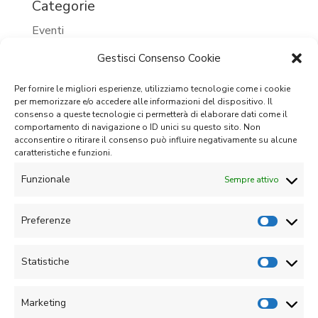
Categorie
Eventi
Eventi 2023
Gestisci Consenso Cookie
Eventi 2024
Per fornire le migliori esperienze, utilizziamo tecnologie come i cookie
per memorizzare e/o accedere alle informazioni del dispositivo. Il
Eventi passati
consenso a queste tecnologie ci permetterà di elaborare dati come il
comportamento di navigazione o ID unici su questo sito. Non
Prossimi eventi
acconsentire o ritirare il consenso può influire negativamente su alcune
caratteristiche e funzioni.
Senza categoria
Funzionale
Sempre attivo
Meta
Accedi
Preferenze
Feed dei contenuti
Statistiche
Feed dei commenti
WordPress.org
Marketing