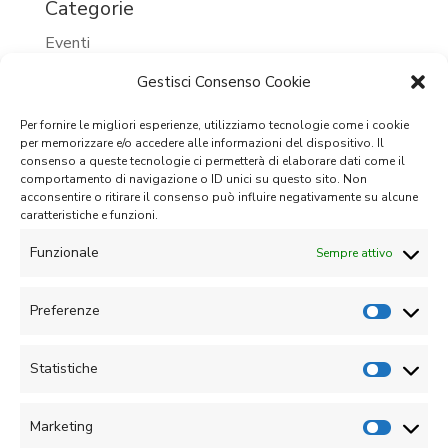
Categorie
Eventi
Eventi 2023
Gestisci Consenso Cookie
Eventi 2024
Per fornire le migliori esperienze, utilizziamo tecnologie come i cookie
per memorizzare e/o accedere alle informazioni del dispositivo. Il
Eventi passati
consenso a queste tecnologie ci permetterà di elaborare dati come il
comportamento di navigazione o ID unici su questo sito. Non
Prossimi eventi
acconsentire o ritirare il consenso può influire negativamente su alcune
caratteristiche e funzioni.
Senza categoria
Funzionale
Sempre attivo
Meta
Accedi
Preferenze
Feed dei contenuti
Statistiche
Feed dei commenti
WordPress.org
Marketing