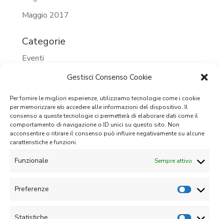
Maggio 2017
Categorie
Eventi
Eventi 2023
Gestisci Consenso Cookie
Eventi 2024
Per fornire le migliori esperienze, utilizziamo tecnologie come i cookie
per memorizzare e/o accedere alle informazioni del dispositivo. Il
Eventi passati
consenso a queste tecnologie ci permetterà di elaborare dati come il
comportamento di navigazione o ID unici su questo sito. Non
Prossimi eventi
acconsentire o ritirare il consenso può influire negativamente su alcune
caratteristiche e funzioni.
Senza categoria
Funzionale
Sempre attivo
Meta
Accedi
Preferenze
Feed dei contenuti
Statistiche