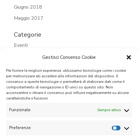
Giugno 2018
Maggio 2017
Categorie
Eventi
Eventi 2023
Gestisci Consenso Cookie
Eventi 2024
Per fornire le migliori esperienze, utilizziamo tecnologie come i cookie
per memorizzare e/o accedere alle informazioni del dispositivo. Il
Eventi passati
consenso a queste tecnologie ci permetterà di elaborare dati come il
comportamento di navigazione o ID unici su questo sito. Non
Prossimi eventi
acconsentire o ritirare il consenso può influire negativamente su alcune
caratteristiche e funzioni.
Senza categoria
Funzionale
Sempre attivo
Meta
Accedi
Preferenze