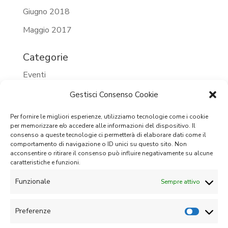
Giugno 2018
Maggio 2017
Categorie
Eventi
Eventi 2023
Gestisci Consenso Cookie
Eventi 2024
Per fornire le migliori esperienze, utilizziamo tecnologie come i cookie
per memorizzare e/o accedere alle informazioni del dispositivo. Il
Eventi passati
consenso a queste tecnologie ci permetterà di elaborare dati come il
comportamento di navigazione o ID unici su questo sito. Non
Prossimi eventi
acconsentire o ritirare il consenso può influire negativamente su alcune
caratteristiche e funzioni.
Senza categoria
Funzionale
Sempre attivo
Meta
Accedi
Preferenze