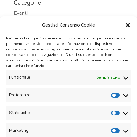
Categorie
Eventi
Eventi 2023
Gestisci Consenso Cookie
Eventi 2024
Per fornire le migliori esperienze, utilizziamo tecnologie come i cookie
per memorizzare e/o accedere alle informazioni del dispositivo. Il
Eventi passati
consenso a queste tecnologie ci permetterà di elaborare dati come il
comportamento di navigazione o ID unici su questo sito. Non
Prossimi eventi
acconsentire o ritirare il consenso può influire negativamente su alcune
caratteristiche e funzioni.
Senza categoria
Funzionale
Sempre attivo
Meta
Accedi
Preferenze
Feed dei contenuti
Statistiche
Feed dei commenti
WordPress.org
Marketing