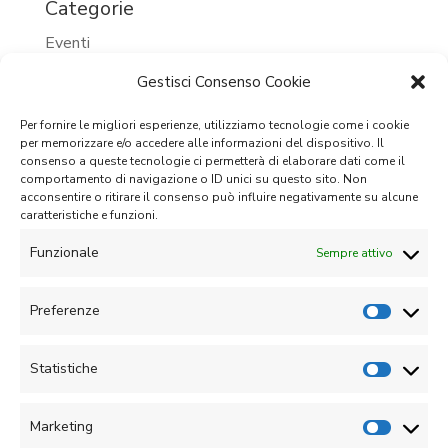
Categorie
Eventi
Eventi 2023
Gestisci Consenso Cookie
Eventi 2024
Per fornire le migliori esperienze, utilizziamo tecnologie come i cookie
per memorizzare e/o accedere alle informazioni del dispositivo. Il
Eventi passati
consenso a queste tecnologie ci permetterà di elaborare dati come il
comportamento di navigazione o ID unici su questo sito. Non
Prossimi eventi
acconsentire o ritirare il consenso può influire negativamente su alcune
caratteristiche e funzioni.
Senza categoria
Funzionale
Sempre attivo
Meta
Accedi
Preferenze
Feed dei contenuti
Statistiche
Feed dei commenti
WordPress.org
Marketing