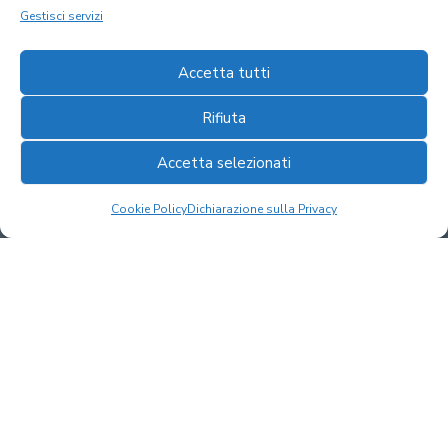
Gestisci servizi
Accetta tutti
Rifiuta
Accetta selezionati
Cookie Policy
Dichiarazione sulla Privacy
Tutte le domeniche
dalle 16:30 alle 21:30
Aperol Spritz Beach Party con dj set