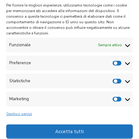
Per fornire le migliori esperienze, utilizziamo tecnologie come i cookie
per memorizzare e/o accedere alle informazioni del dispositivo. Il
consenso a queste tecnologie ci permetterà di elaborare dati come il
Fai clic su "Accetto" per abilitare Google
comportamento di navigazione o ID unici su questo sito. Non
maps
acconsentire o ritirare il consenso può influire negativamente su alcune
caratteristiche e funzioni.
Cookie Policy
Funzionale
Accetto
Sempre attivo
Preferenze
Statistiche
Marketing
Gestisci servizi
Accetta tutti
Realizzato da
Divenire Agency