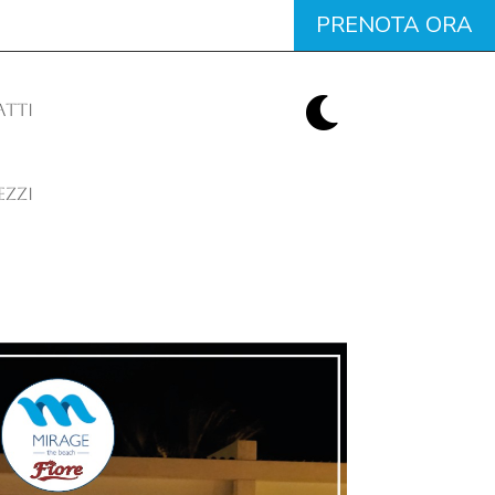
PRENOTA ORA

TTI
EZZI